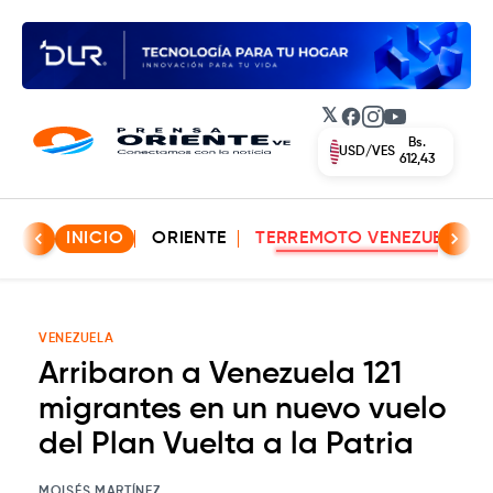
𝕏
Facebook
Instagram
YouTube
Bs.
USD/VES
612,43
INICIO
ORIENTE
TERREMOTO VENEZUELA
VENEZUELA
Arribaron a Venezuela 121
migrantes en un nuevo vuelo
del Plan Vuelta a la Patria
MOISÉS MARTÍNEZ