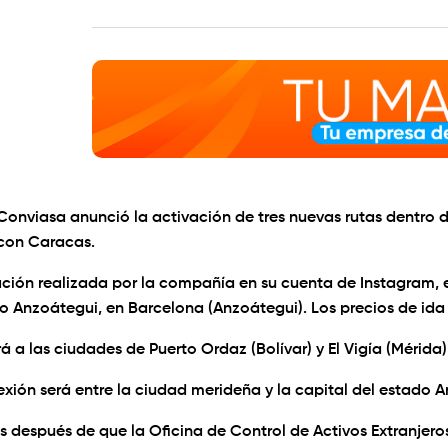
onviasa anunció la activación de tres nuevas rutas dentro del
con Caracas.
ión realizada por la compañía en su cuenta de Instagram, el 
o Anzoátegui, en Barcelona (Anzoátegui). Los precios de ida 
 a las ciudades de Puerto Ordaz (Bolívar) y El Vigía (Mérida)
exión será entre la ciudad merideña y la capital del estado A
as después de que la Oficina de Control de Activos Extranjer