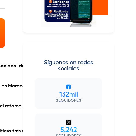
Síguenos en redes
nacional de forma directa sin tener que
sociales
, en Maracaibo (Zulia) con el Aeropuerto
132mil
SEGUIDORES
el retorno.
5.242
tiera tres nuevas licencias relacionadas