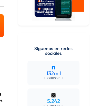
Síguenos en redes
sociales
132mil
SEGUIDORES
o
d
s,
5.242