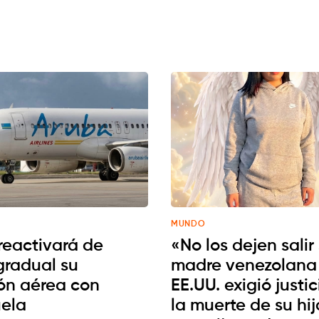
MUNDO
reactivará de
«No los dejen salir
gradual su
madre venezolana
ón aérea con
EE.UU. exigió justic
ela
la muerte de su hi