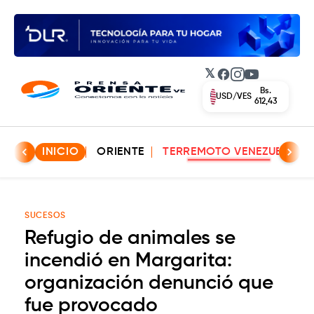
𝕏
Facebook
Instagram
YouTube
Bs.
USD/VES
612,43
INICIO
ORIENTE
TERREMOTO VENEZUELA
SUCESOS
Refugio de animales se
incendió en Margarita:
organización denunció que
fue provocado