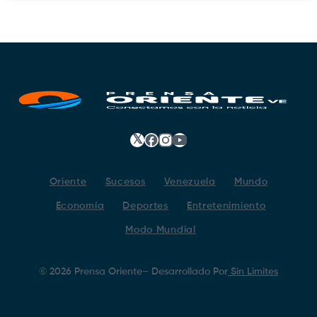
𝕏
Facebook
Instagram
YouTube
Oriente
Sucesos
Venezuela
Mundo
Economía
Deportes
Entretenimiento
Modo Mundial
©
2026
Prensa Oriente
– Desarrollado Por
Sin Limites