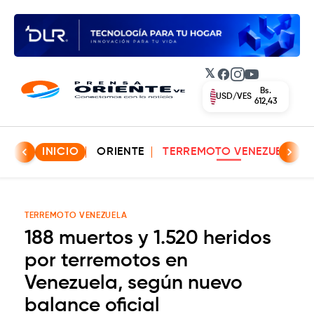
𝕏
Facebook
Instagram
YouTube
Bs.
EUR/VES
702,42
INICIO
ORIENTE
TERREMOTO VENEZUELA
TERREMOTO VENEZUELA
188 muertos y 1.520 heridos
por terremotos en
Venezuela, según nuevo
balance oficial