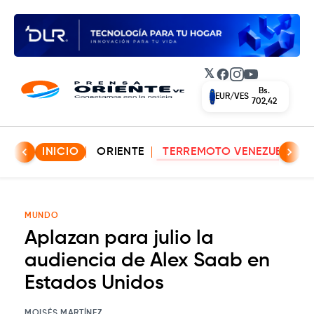
𝕏
Facebook
Instagram
YouTube
Bs.
EUR/VES
702,42
INICIO
ORIENTE
TERREMOTO VENEZUELA
MUNDO
Aplazan para julio la
audiencia de Alex Saab en
Estados Unidos
MOISÉS MARTÍNEZ