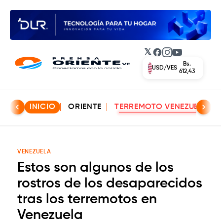
𝕏
Facebook
Instagram
YouTube
Bs.
EUR/VES
702,42
INICIO
ORIENTE
TERREMOTO VENEZUELA
VENEZUELA
Estos son algunos de los
rostros de los desaparecidos
tras los terremotos en
Venezuela