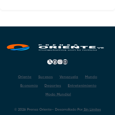
𝕏
Facebook
Instagram
YouTube
Oriente
Sucesos
Venezuela
Mundo
Economía
Deportes
Entretenimiento
Modo Mundial
©
2026
Prensa Oriente
– Desarrollado Por
Sin Limites