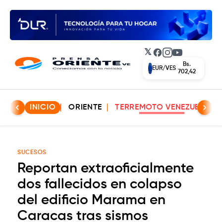
𝕏
Facebook
Instagram
YouTube
Bs.
EUR/VES
702,42
INICIO
ORIENTE
TERREMOTO VENEZUELA
SUCESOS
Reportan extraoficialmente
dos fallecidos en colapso
del edificio Marama en
Caracas tras sismos