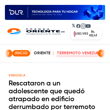
𝕏
Facebook
Instagram
YouTube
Bs.
EUR/VES
702,42
INICIO
ORIENTE
TERREMOTO VENEZUELA
VENEZUELA
Rescataron a un
adolescente que quedó
atrapado en edificio
derrumbado por terremoto