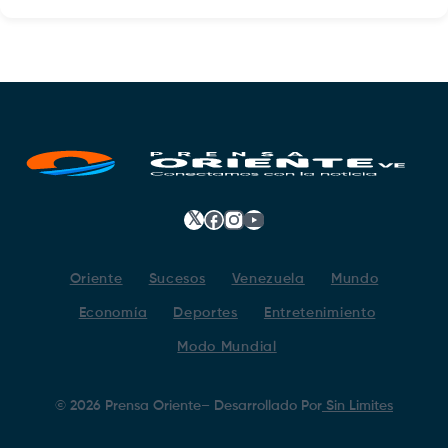
𝕏
Facebook
Instagram
YouTube
Oriente
Sucesos
Venezuela
Mundo
Economía
Deportes
Entretenimiento
Modo Mundial
©
2026
Prensa Oriente
– Desarrollado Por
Sin Limites