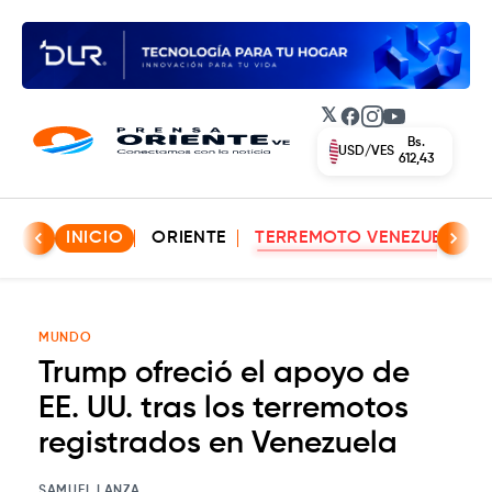
𝕏
Facebook
Instagram
YouTube
Bs.
USD/VES
612,43
INICIO
ORIENTE
TERREMOTO VENEZUELA
MUNDO
Trump ofreció el apoyo de
EE. UU. tras los terremotos
registrados en Venezuela
SAMUEL LANZA