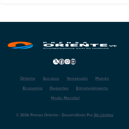
𝕏
Facebook
Instagram
YouTube
Oriente
Sucesos
Venezuela
Mundo
Economía
Deportes
Entretenimiento
Modo Mundial
©
2026
Prensa Oriente
– Desarrollado Por
Sin Limites