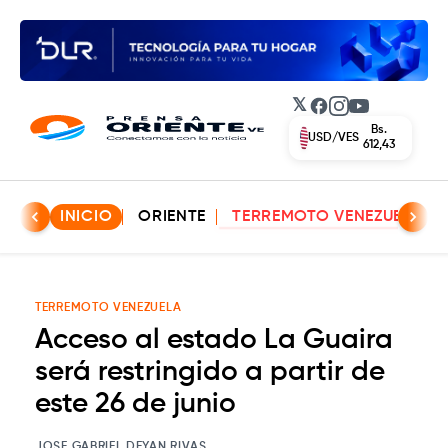
𝕏
Facebook
Instagram
YouTube
Bs.
EUR/VES
702,42
INICIO
ORIENTE
TERREMOTO VENEZUELA
TERREMOTO VENEZUELA
Acceso al estado La Guaira
será restringido a partir de
este 26 de junio
JOSE GABRIEL DEYAN RIVAS