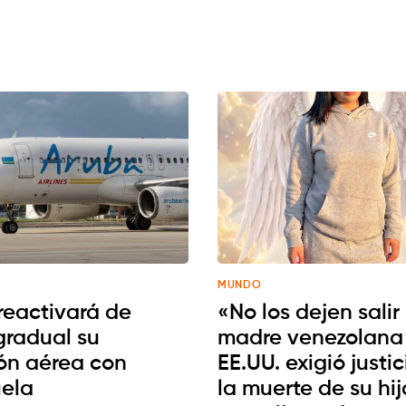
MUNDO
reactivará de
«No los dejen salir
gradual su
madre venezolana
ón aérea con
EE.UU. exigió justic
ela
la muerte de su hi