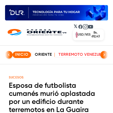
𝕏
Facebook
Instagram
YouTube
Bs.
EUR/VES
702,42
INICIO
ORIENTE
TERREMOTO VENEZUELA
SUCESOS
Esposa de futbolista
cumanés murió aplastada
por un edificio durante
terremotos en La Guaira