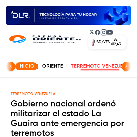
𝕏
Facebook
Instagram
YouTube
Bs.
USD/VES
612,43
INICIO
ORIENTE
TERREMOTO VENEZUELA
TERREMOTO VENEZUELA
Gobierno nacional ordenó
militarizar el estado La
Guaira ante emergencia por
terremotos