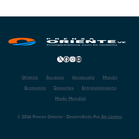
𝕏
Facebook
Instagram
YouTube
Oriente
Sucesos
Venezuela
Mundo
Economía
Deportes
Entretenimiento
Modo Mundial
©
2026
Prensa Oriente
– Desarrollado Por
Sin Limites