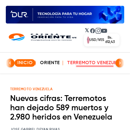
𝕏
Facebook
Instagram
YouTube
Bs.
USD/VES
612,43
INICIO
ORIENTE
TERREMOTO VENEZUELA
TERREMOTO VENEZUELA
Nuevas cifras: Terremotos
han dejado 589 muertos y
2.980 heridos en Venezuela
JOSE GABRIEL DEYAN RIVAS