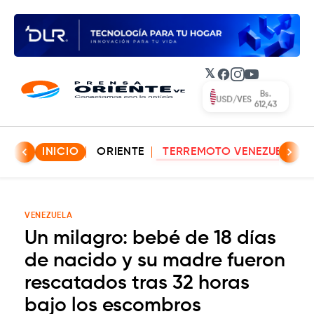
𝕏
Facebook
Instagram
YouTube
Bs.
USD/VES
612,43
INICIO
ORIENTE
TERREMOTO VENEZUELA
VENEZUELA
Un milagro: bebé de 18 días
de nacido y su madre fueron
rescatados tras 32 horas
bajo los escombros