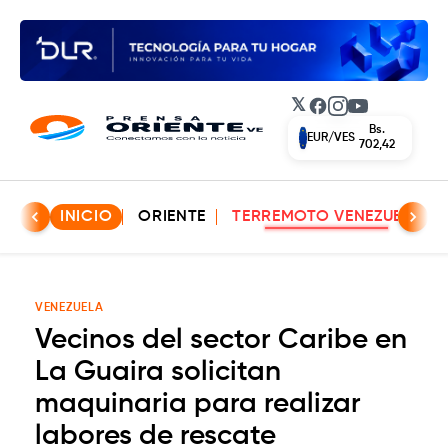
𝕏
Facebook
Instagram
YouTube
Bs.
EUR/VES
702,42
INICIO
ORIENTE
TERREMOTO VENEZUELA
VENEZUELA
Vecinos del sector Caribe en
La Guaira solicitan
maquinaria para realizar
labores de rescate