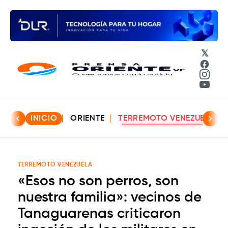
𝕏
Face
Insta
YouT
INICIO
ORIENTE
TERREMOTO VENEZUELA
TERREMOTO VENEZUELA
«Esos no son perros, son
nuestra familia»: vecinos de
Tanaguarenas criticaron