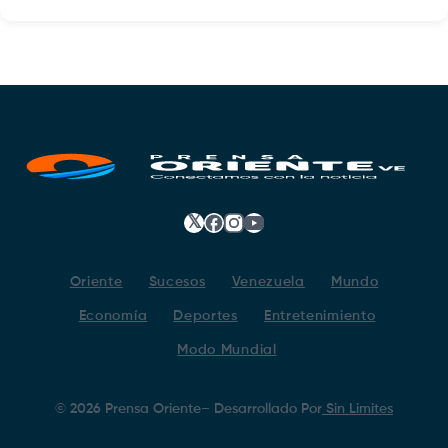
𝕏
Facebook
Instagram
YouTube
Oriente
Sucesos
Venezuela
Mundo
Economía
Deportes
Entretenimiento
Modo Mundial
©
2026
Prensa Oriente
– Desarrollado Por
Sin Limites