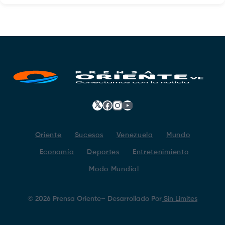
𝕏
Facebook
Instagram
YouTube
Oriente
Sucesos
Venezuela
Mundo
Economía
Deportes
Entretenimiento
Modo Mundial
©
2026
Prensa Oriente
– Desarrollado Por
Sin Limites