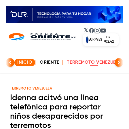
𝕏
Facebook
Instagram
YouTube
Bs.
EUR/VES
702,42
INICIO
ORIENTE
TERREMOTO VENEZUELA
TERREMOTO VENEZUELA
Idenna acitvó una línea
telefónica para reportar
niños desaparecidos por
terremotos