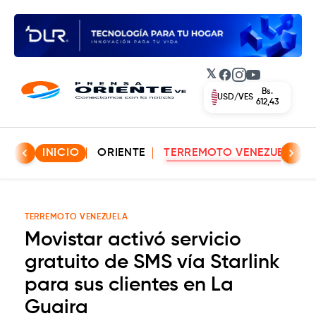
𝕏
Facebook
Instagram
YouTube
Bs.
USD/VES
612,43
INICIO
ORIENTE
TERREMOTO VENEZUELA
TERREMOTO VENEZUELA
Movistar activó servicio
gratuito de SMS vía Starlink
para sus clientes en La
Guaira