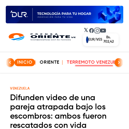
𝕏
Facebook
Instagram
YouTube
Bs.
EUR/VES
702,42
INICIO
ORIENTE
TERREMOTO VENEZUELA
VENEZUELA
Difunden video de una
pareja atrapada bajo los
escombros: ambos fueron
rescatados con vida