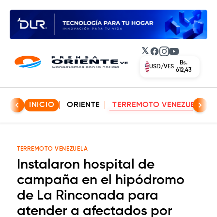
𝕏
Facebook
Instagram
YouTube
Bs.
USD/VES
612,43
INICIO
ORIENTE
TERREMOTO VENEZUELA
TERREMOTO VENEZUELA
Instalaron hospital de
campaña en el hipódromo
de La Rinconada para
atender a afectados por