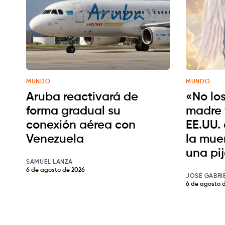
MUNDO
MUNDO
Aruba reactivará de
«No los
forma gradual su
madre 
conexión aérea con
EE.UU. 
Venezuela
la muer
una pi
SAMUEL LANZA
6 de agosto de 2026
JOSE GABRI
6 de agosto 