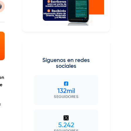
Síguenos en redes
sociales
on
de
132mil
SEGUIDORES
a
5.242