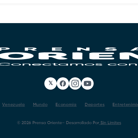
𝕏
Facebook
Instagram
YouTube
Venezuela
Mundo
Economía
Deportes
Entretenimi
©
2026
Prensa Oriente
– Desarrollado Por
Sin Limites