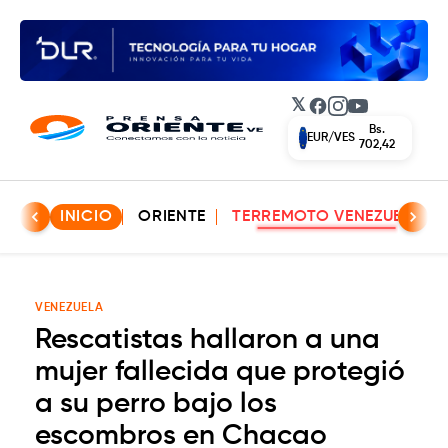
𝕏
Facebook
Instagram
YouTube
Bs.
EUR/VES
702,42
INICIO
ORIENTE
TERREMOTO VENEZUELA
VENEZUELA
Rescatistas hallaron a una
mujer fallecida que protegió
a su perro bajo los
escombros en Chacao