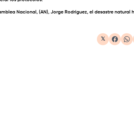
erar los protocolos.
amblea Nacional, (AN), Jorge Rodríguez, el desastre natural 
𝕏