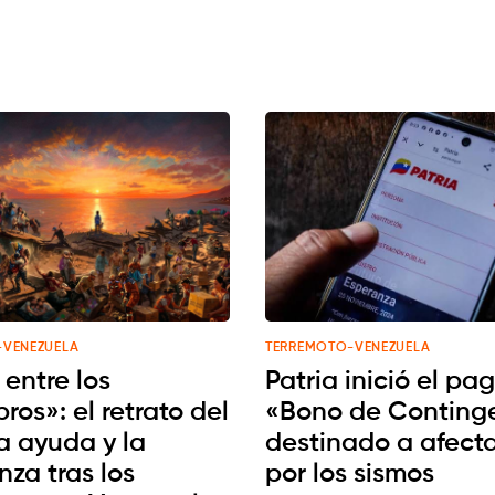
-VENEZUELA
TERREMOTO-VENEZUELA
 entre los
Patria inició el pa
os»: el retrato del
«Bono de Conting
la ayuda y la
destinado a afect
za tras los
por los sismos