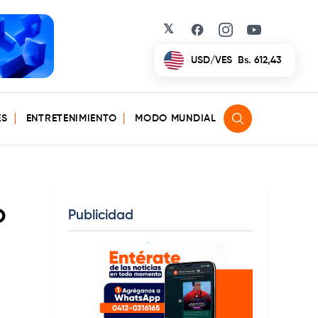
𝕏
Facebook
Instagram
YouTube
EUR/VES
Bs. 702,42
ES
ENTRETENIMIENTO
MODO MUNDIAL
o
Publicidad