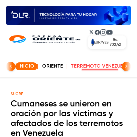
𝕏
Facebook
Instagram
YouTube
Bs.
EUR/VES
702,42
INICIO
ORIENTE
TERREMOTO VENEZUELA
SUCRE
Cumaneses se unieron en
oración por las víctimas y
afectados de los terremotos
en Venezuela