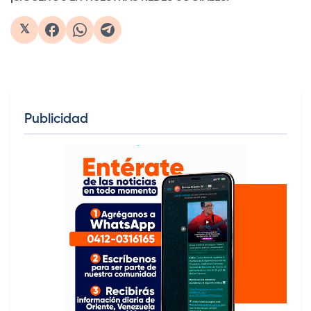
𝕏
Publicidad