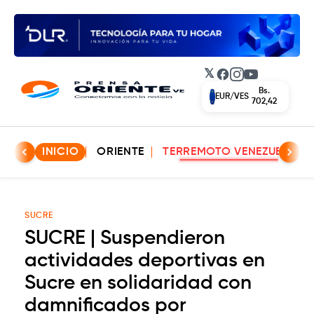
𝕏
Facebook
Instagram
YouTube
Bs.
EUR/VES
702,42
INICIO
ORIENTE
TERREMOTO VENEZUELA
SUCRE
SUCRE | Suspendieron
actividades deportivas en
Sucre en solidaridad con
damnificados por