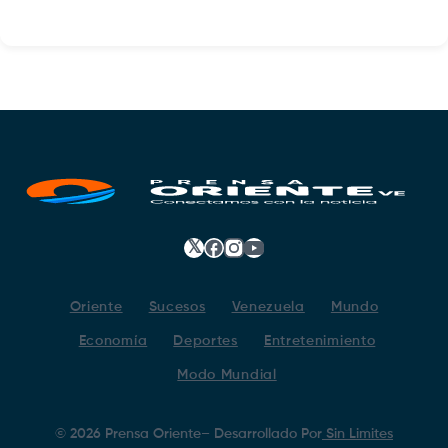
𝕏
Facebook
Instagram
YouTube
Oriente
Sucesos
Venezuela
Mundo
Economía
Deportes
Entretenimiento
Modo Mundial
©
2026
Prensa Oriente
– Desarrollado Por
Sin Limites