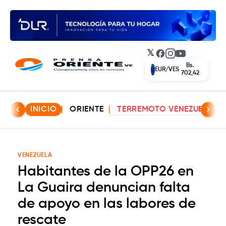
𝕏
Facebook
Instagram
YouTube
Bs.
USD/VES
612,43
INICIO
ORIENTE
TERREMOTO VENEZUELA
VENEZUELA
Habitantes de la OPP26 en
La Guaira denuncian falta
de apoyo en las labores de
rescate