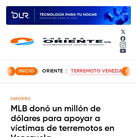
𝕏
Face
Insta
YouT
INICIO
ORIENTE
TERREMOTO VENEZUELA
DEPORTES
MLB donó un millón de
dólares para apoyar a
víctimas de terremotos en