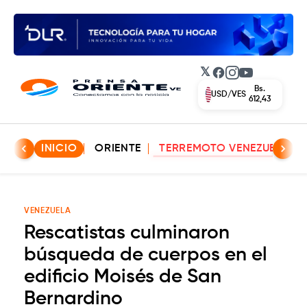
𝕏
Facebook
Instagram
YouTube
Bs.
EUR/VES
702,42
INICIO
ORIENTE
TERREMOTO VENEZUELA
VENEZUELA
Rescatistas culminaron
búsqueda de cuerpos en el
edificio Moisés de San
Bernardino