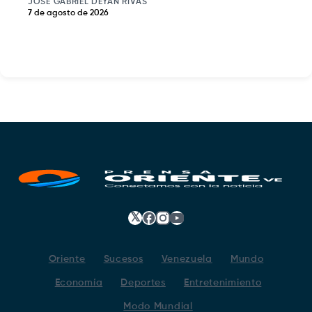
JOSE GABRIEL DEYAN RIVAS
7 de agosto de 2026
𝕏
Facebook
Instagram
YouTube
Oriente
Sucesos
Venezuela
Mundo
Economía
Deportes
Entretenimiento
Modo Mundial