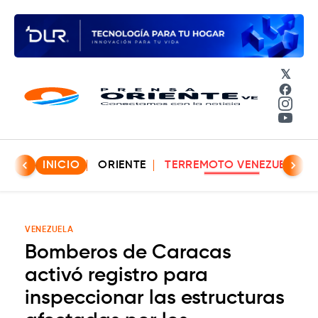
𝕏
Face
Insta
YouT
INICIO
ORIENTE
TERREMOTO VENEZUELA
VENEZUELA
Bomberos de Caracas
activó registro para
inspeccionar las estructuras