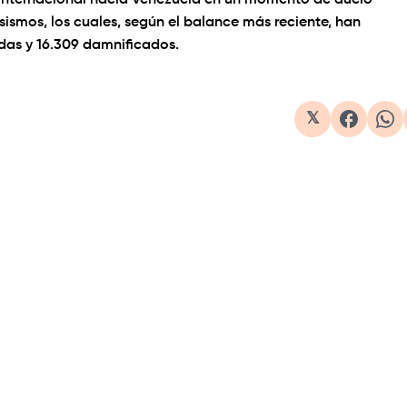
 internacional hacia Venezuela en un momento de duelo
sismos, los cuales, según el balance más reciente, han
idas y 16.309 damnificados.
1×
𝕏