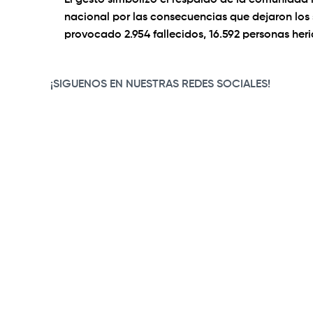
El gesto simbolizó el respaldo de la comunidad
nacional por las consecuencias que dejaron los 
provocado 2.954 fallecidos, 16.592 personas her
0:00
/
3:06
¡SIGUENOS EN NUESTRAS REDES SOCIALES!