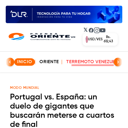
𝕏
Facebook
Instagram
YouTube
Bs.
USD/VES
612,43
INICIO
ORIENTE
TERREMOTO VENEZUELA
MODO MUNDIAL
Portugal vs. España: un
duelo de gigantes que
buscarán meterse a cuartos
de final