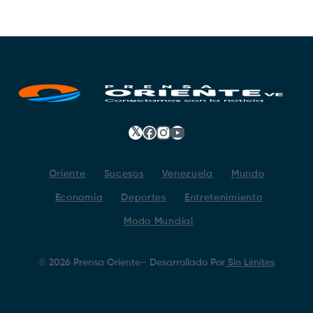
𝕏
Facebook
Instagram
YouTube
Oriente
Sucesos
Venezuela
Mundo
Economía
Deportes
Entretenimiento
Modo Mundial
©
2026
Prensa Oriente
– Desarrollado Por
Sin Limites