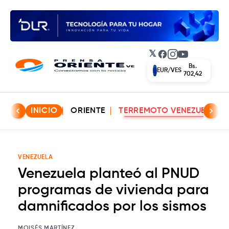
𝕏
Facebook
Instagram
YouTube
Bs.
EUR/VES
702,42
INICIO
ORIENTE
TERREMOTO VENEZUELA
VENEZUELA
Venezuela planteó al PNUD
programas de vivienda para
damnificados por los sismos
MOISÉS MARTÍNEZ