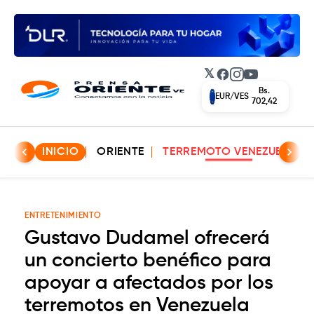
𝕏
Facebook
Instagram
YouTube
Bs.
EUR/VES
702,42
INICIO
ORIENTE
TERREMOTO VENEZUELA
ENTRETENIMIENTO
Gustavo Dudamel ofrecerá
un concierto benéfico para
apoyar a afectados por los
terremotos en Venezuela