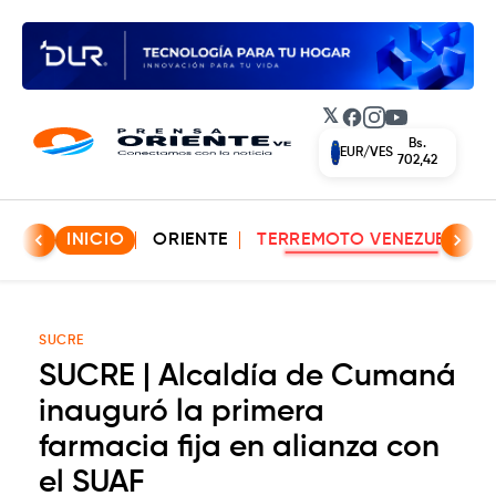
𝕏
Facebook
Instagram
YouTube
Bs.
USD/VES
612,43
INICIO
ORIENTE
TERREMOTO VENEZUELA
SUCRE
SUCRE | Alcaldía de Cumaná
inauguró la primera
farmacia fija en alianza con
el SUAF