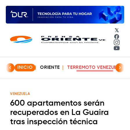
𝕏
Face
Insta
YouT
INICIO
ORIENTE
TERREMOTO VENEZUELA
VENEZUELA
600 apartamentos serán
recuperados en La Guaira
tras inspección técnica