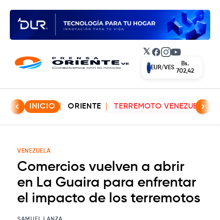
𝕏
Facebook
Instagram
YouTube
Bs.
EUR/VES
702,42
INICIO
ORIENTE
TERREMOTO VENEZUELA
VENEZUELA
Comercios vuelven a abrir
en La Guaira para enfrentar
el impacto de los terremotos
SAMUEL LANZA