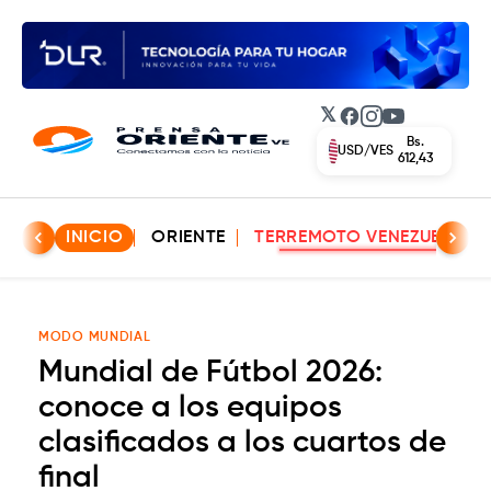
𝕏
Facebook
Instagram
YouTube
Bs.
USD/VES
612,43
INICIO
ORIENTE
TERREMOTO VENEZUELA
MODO MUNDIAL
Mundial de Fútbol 2026:
conoce a los equipos
clasificados a los cuartos de
final