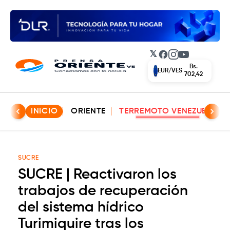
𝕏
Facebook
Instagram
YouTube
Bs.
EUR/VES
702,42
INICIO
ORIENTE
TERREMOTO VENEZUELA
SUCRE
SUCRE | Reactivaron los
trabajos de recuperación
del sistema hídrico
Turimiquire tras los