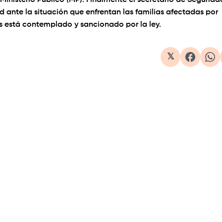
Ministerio Público (MP). Finalmente el secretario de Segurida
d ante la situación que enfrentan las familias afectadas por
s está contemplado y sancionado por la ley.
𝕏