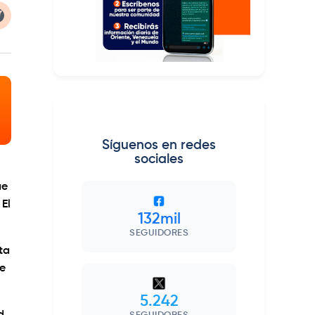
Síguenos en redes
sociales
ue
 El
132mil
SEGUIDORES
ta
ue
5.242