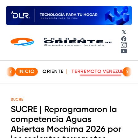
𝕏
Face
Insta
YouT
INICIO
ORIENTE
TERREMOTO VENEZUELA
SUCRE
SUCRE | Reprogramaron la
competencia Aguas
Abiertas Mochima 2026 por