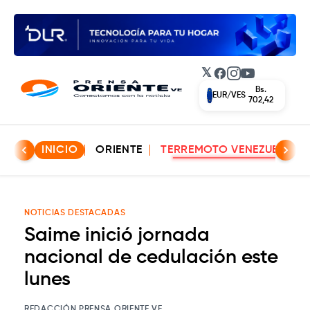
𝕏
Facebook
Instagram
YouTube
Bs.
EUR/VES
702,42
INICIO
ORIENTE
TERREMOTO VENEZUELA
NOTICIAS DESTACADAS
Saime inició jornada
nacional de cedulación este
lunes
REDACCIÓN PRENSA ORIENTE VE