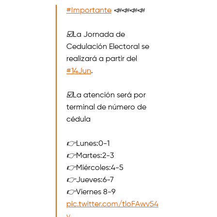
#Importante
📣📣📣📣
☑️La Jornada de
Cedulación Electoral se
realizará a partir del
#14Jun
.
☑️La atención será por
terminal de número de
cédula
👉Lunes:0-1
👉Martes:2-3
👉Miércoles:4-5
👉Jueves:6-7
👉Viernes 8-9
pic.twitter.com/tloFAwv54
v