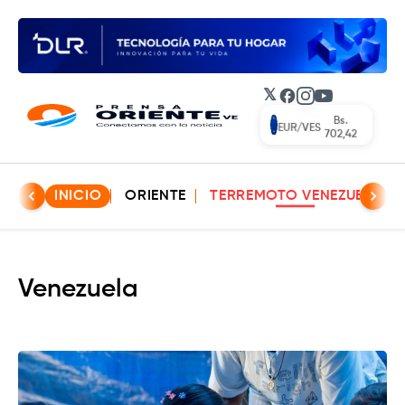
𝕏
Facebook
Instagram
YouTube
Bs.
EUR/VES
702,42
INICIO
ORIENTE
TERREMOTO VENEZUELA
Venezuela