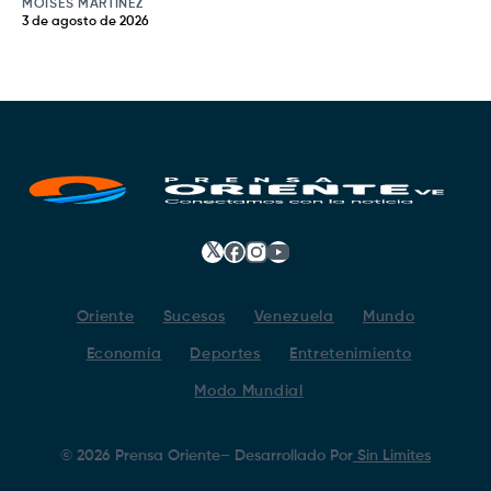
MOISÉS MARTÍNEZ
3 de agosto de 2026
𝕏
Facebook
Instagram
YouTube
Oriente
Sucesos
Venezuela
Mundo
Economía
Deportes
Entretenimiento
Modo Mundial
©
2026
Prensa Oriente
– Desarrollado Por
Sin Limites