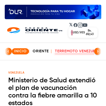
𝕏
Facebook
Instagram
YouTube
Bs.
EUR/VES
702,42
INICIO
ORIENTE
TERREMOTO VENEZUELA
VENEZUELA
Ministerio de Salud extendió
el plan de vacunación
contra la fiebre amarilla a 10
estados