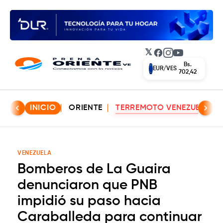
𝕏
Facebook
Instagram
YouTube
Bs.
EUR/VES
702,42
INICIO
ORIENTE
TERREMOTO VENEZUELA
VENEZUELA
Bomberos de La Guaira
denunciaron que PNB
impidió su paso hacia
Caraballeda para continuar