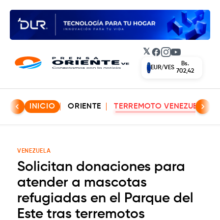
𝕏
Facebook
Instagram
YouTube
Bs.
USD/VES
612,43
INICIO
ORIENTE
TERREMOTO VENEZUELA
VENEZUELA
Solicitan donaciones para
atender a mascotas
refugiadas en el Parque del
Este tras terremotos