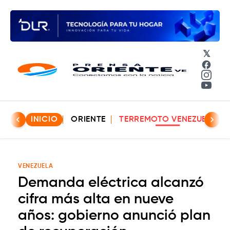
𝕏
Face
Insta
YouT
INICIO
ORIENTE
TERREMOTO VENEZUELA
VENEZUELA
Demanda eléctrica alcanzó
cifra más alta en nueve
años: gobierno anunció plan