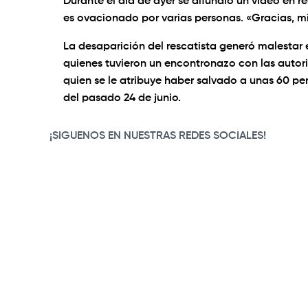
Durante el día de ayer se difundió un video en 
es ovacionado por varias personas. «Gracias, mi
La desaparición del rescatista generó malestar e
quienes tuvieron un encontronazo con las autor
quien se le atribuye haber salvado a unas 60 pe
del pasado 24 de junio.
¡SIGUENOS EN NUESTRAS REDES SOCIALES!