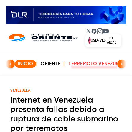
𝕏
Facebook
Instagram
YouTube
Bs.
EUR/VES
702,42
INICIO
ORIENTE
TERREMOTO VENEZUELA
VENEZUELA
Internet en Venezuela
presenta fallas debido a
ruptura de cable submarino
por terremotos